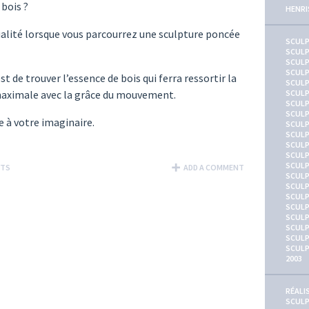
 bois ?
HENRI
alité lorsque vous parcourrez une sculpture poncée
SCUL
SCULP
SCULP
SCULP
t de trouver l’essence de bois qui ferra ressortir la
SCULP
maximale avec la grâce du mouvement.
SCULP
SCULP
SCULP
e à votre imaginaire.
SCULP
SCULP
SCULP
SCULP
SCULP
NTS
ADD A COMMENT
SCULP
SCULP
SCULP
SCULP
SCULP
SCULP
SCULP
SCUL
2003
RÉALI
SCUL