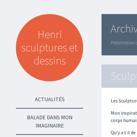
Archi
Henri
Présentation 
sculptures et
dessins
Sculp
SKIP TO CONTENT
ACTUALITÉS
Les Sculpture
Mon inspira
BALADE DANS MON
corps humai
IMAGINAIRE
Qu’y a t il 