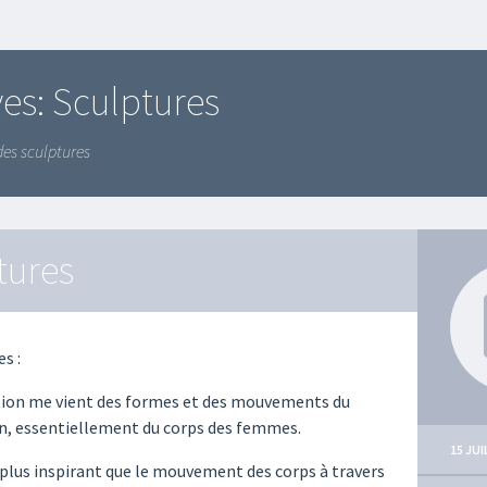
ves:
Sculptures
des sculptures
tures
s :
tion me vient des formes et des mouvements du
n, essentiellement du corps des femmes.
15 JUI
de plus inspirant que le mouvement des corps à travers