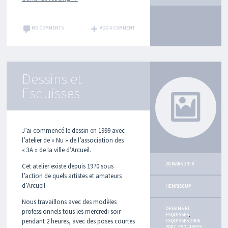
S
S
I
N
NO COMMENTS
ADD A COMMENT
S
E
T
E
S
Dessins et
Q
Esquisses
U
I
S
S
E
J’ai commencé le dessin en 1999 avec
S
l’atelier de « Nu » de l’association des
« 3A » de la ville d’Arcueil.
P
H
28 MARS 2018
Cet atelier existe depuis 1970 sous
O
l’action de quels artistes et amateurs
T
d’Arcueil.
O
HENRISCUP
S
Nous travaillons avec des modèles
DESSINS ET
professionnels tous les mercredi soir
T
ESQUISSES
,
pendant 2 heures, avec des poses courtes
ESQUISSES 2006-
A
2007
,
ESQUISSES