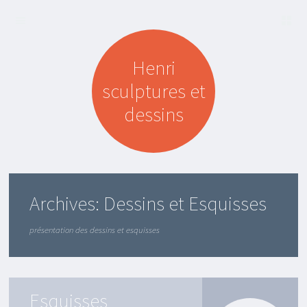
A
SKIP TO
C
Henri
CONTENT
T
U
sculptures et
A
L
dessins
I
T
É
S
B
A
Archives:
Dessins et Esquisses
L
A
D
présentation des dessins et esquisses
E
D
A
N
S
Esquisses
M
O