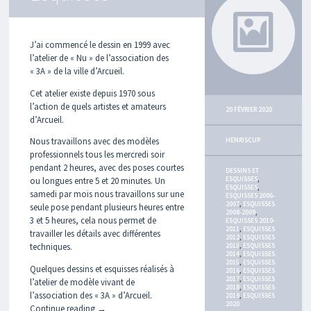
N
I
M
J’ai commencé le dessin en 1999 avec
A
l’atelier de « Nu » de l’association des
G
« 3A » de la ville d’Arcueil.
I
N
Cet atelier existe depuis 1970 sous
A
l’action de quels artistes et amateurs
I
20 FÉVRIER 2020
R
d’Arcueil.
E
Nous travaillons avec des modèles
HENRISCUP
professionnels tous les mercredi soir
S
pendant 2 heures, avec des poses courtes
C
DESSINS ET
ESQUISSES
,
U
ou longues entre 5 et 20 minutes. Un
ESQUISSES
,
L
samedi par mois nous travaillons sur une
ESQUISSES 2006-
P
2007
,
ESQUISSES
seule pose pendant plusieurs heures entre
2008-2009
,
T
3 et 5 heures, cela nous permet de
ESQUISSES 2010-
U
2011
,
ESQUISSES
travailler les détails avec différentes
2012
,
ESQUISSES
R
techniques.
2013
,
ESQUISSES
E
2014
,
ESQUISSES
S
2015
,
ESQUISSES
Quelques dessins et esquisses réalisés à
2016
,
ESQUISSES
2017
,
ESQUISSES
l’atelier de modèle vivant de
2018
,
ESQUISSES
D
l’association des « 3A » d’Arcueil.
2019
,
ESQUISSES
E
2020
Continue reading
→