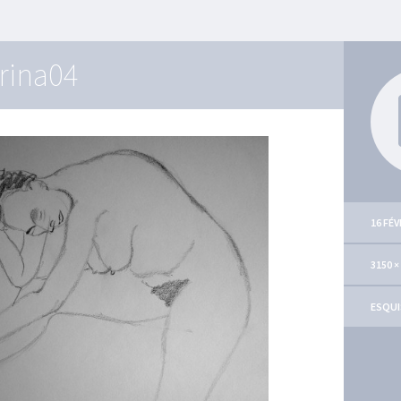
rina04
16 FÉV
3150 ×
ESQUI