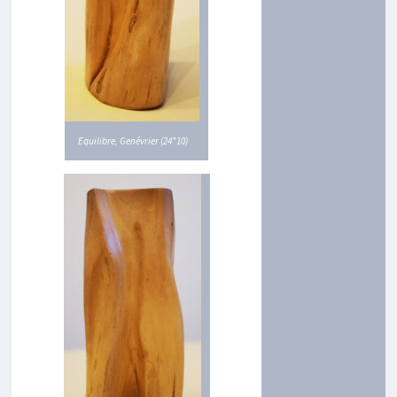
B
L
E
A
U
X
T
A
Equilibre, Genévrier (24*10)
B
L
E
A
U
X
P
A
Y
S
A
G
E
S
C
A