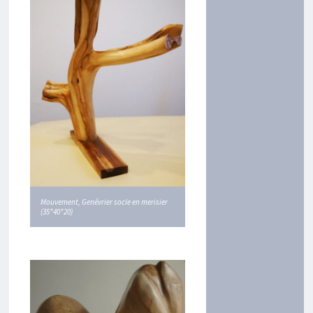
Mouvement, Genévrier socle en merisier
(35*40*20)