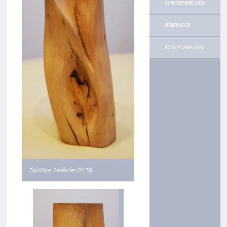
27 NOVEMBRE 2021
N
I
M
HENRISCUP
A
G
SCULPTURES 2021
I
N
A
I
R
E
S
C
U
L
P
T
U
Equilibre, Genévrier (24*10)
R
E
S
D
E