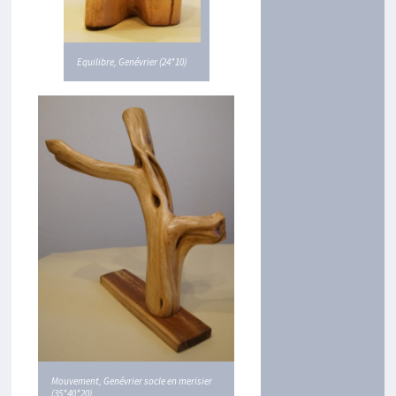
N
N
E
S
Equilibre, Genévrier (24*10)
E
X
P
O
S
I
T
I
O
N
S
L
I
E
N
S
A
V
E
Mouvement, Genévrier socle en merisier
(35*40*20)
C