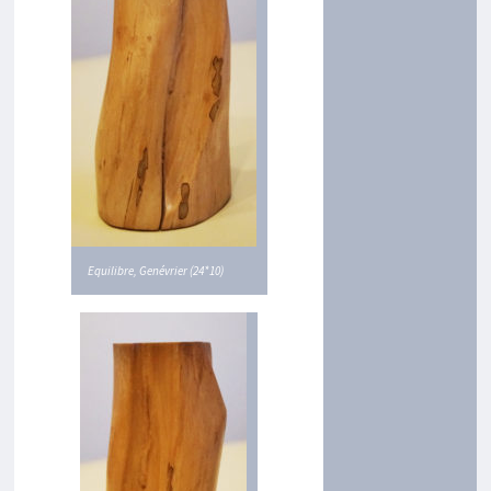
S
S
I
N
S
E
T
E
S
Q
U
I
S
S
E
Equilibre, Genévrier (24*10)
S
P
H
O
T
O
S
T
A