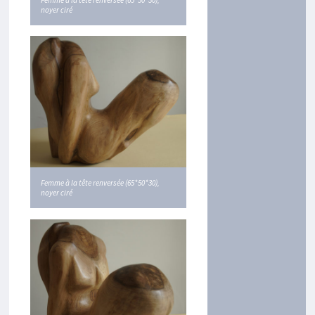
noyer ciré
Femme à la tête renversée (65*50*30),
noyer ciré