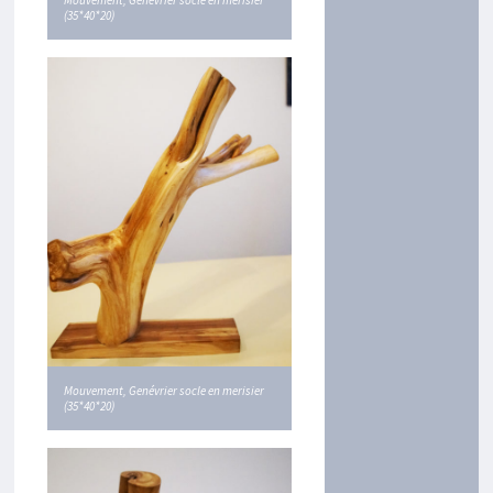
Mouvement, Genévrier socle en merisier
T
(35*40*20)
E
A
U
X
C
H
A
T
A
I
G
N
I
E
R
Mouvement, Genévrier socle en merisier
(35*40*20)