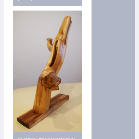
D
’
A
U
T
R
E
S
A
R
T
I
S
T
E
S
M
E
N
U
C
O
U