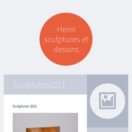
A
SKIP TO
C
Henri
CONTENT
T
U
sculptures et
A
L
dessins
I
T
É
S
B
Sculptures2021
A
L
A
D
E
Sculptures 2021
D
A
N
S
M
O