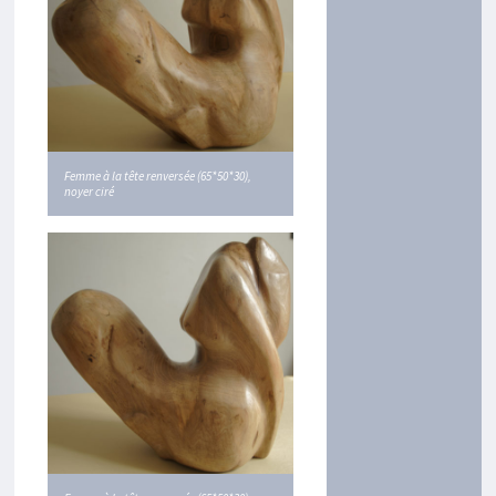
Femme à la tête renversée (65*50*30),
noyer ciré